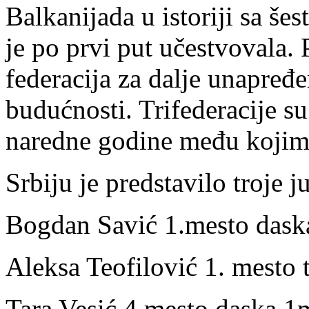
Balkanijada u istoriji sa še
je po prvi put učestvovala. 
federacija za dalje unapređ
budućnosti. Trifederacije su 
naredne godine među kojima
Srbiju je predstavilo troje 
Bogdan Savić 1.mesto dask
Aleksa Teofilović 1. mesto 
Tara Vesić 4.mesto daska 1