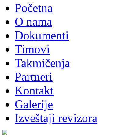
Početna
O nama
Dokumenti
Timovi
Takmičenja
Partneri
Kontakt
Galerije
Izveštaji revizora