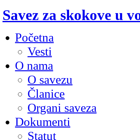
Savez za skokove u v
Početna
Vesti
O nama
O savezu
Članice
Organi saveza
Dokumenti
Statut