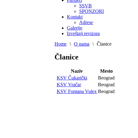
Partneri
SSVB
SPONZORI
Kontakt
Adrese
Galerije
Izveštaji revizora
Home
\
O nama
\
Članice
Članice
Naziv
Mesto
KSV Čukarički
Beograd
KSV Vračar
Beograd
KSV Fontana Vulex
Beograd