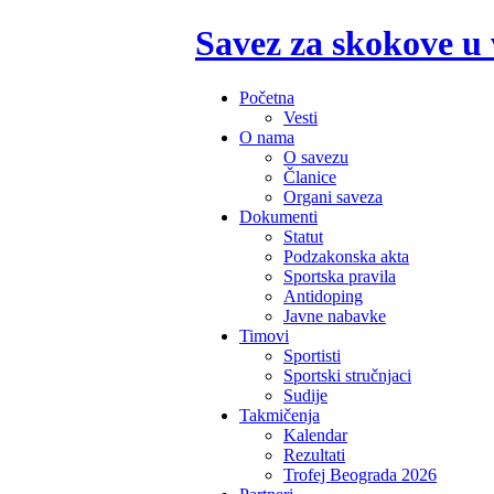
Savez za skokove u
Početna
Vesti
O nama
O savezu
Članice
Organi saveza
Dokumenti
Statut
Podzakonska akta
Sportska pravila
Antidoping
Javne nabavke
Timovi
Sportisti
Sportski stručnjaci
Sudije
Takmičenja
Kalendar
Rezultati
Trofej Beograda 2026