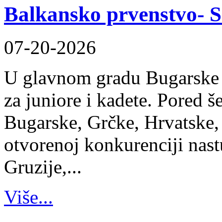
Balkansko prvenstvo- S
07-20-2026
U glavnom gradu Bugarske 
za juniore i kadete. Pored š
Bugarske, Grčke, Hrvatske,
otvorenoj konkurenciji nastu
Gruzije,...
Više...