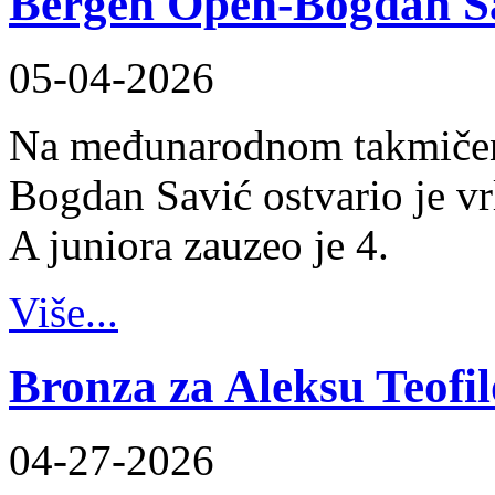
Bergen Open-Bogdan S
05-04-2026
Na međunarodnom takmičen
Bogdan Savić ostvario je vr
A juniora zauzeo je 4.
Više...
Bronza za Aleksu Teofi
04-27-2026