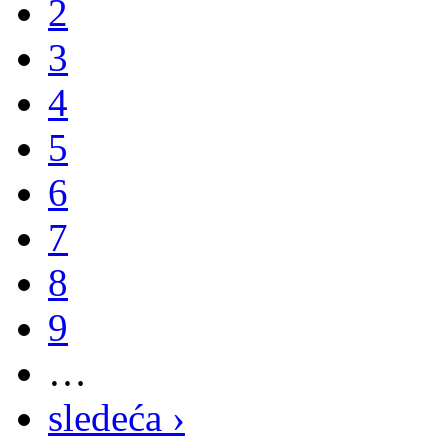
2
3
4
5
6
7
8
9
…
sledeća ›