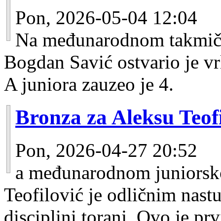
Pon, 2026-05-04 12:04
Na međunarodnom takmiče
Bogdan Savić ostvario je vr
A juniora zauzeo je 4.
Bronza za Aleksu Teof
Pon, 2026-04-27 20:52
a međunarodnom juniorsk
Teofilović je odličnim nas
disciplini toranj. Ovo je pr