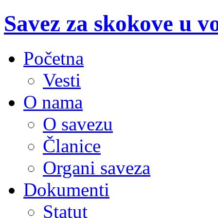
Savez za skokove u v
Početna
Vesti
O nama
O savezu
Članice
Organi saveza
Dokumenti
Statut