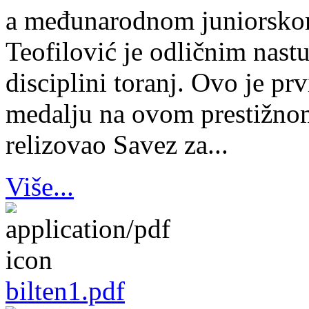
a međunarodnom juniorsko
Teofilović je odličnim nas
disciplini toranj. Ovo je pr
medalju na ovom prestižnom
relizovao Savez za...
Više...
bilten1.pdf