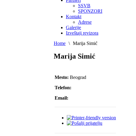
Partneri
SSVB
SPONZORI
Kontakt
Adrese
Galerije
Izveštaji revizora
Home
\
Marija Simić
Marija Simić
Mesto:
Beograd
Telefon:
Email: