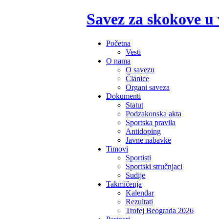
Savez za skokove u
Početna
Vesti
O nama
O savezu
Članice
Organi saveza
Dokumenti
Statut
Podzakonska akta
Sportska pravila
Antidoping
Javne nabavke
Timovi
Sportisti
Sportski stručnjaci
Sudije
Takmičenja
Kalendar
Rezultati
Trofej Beograda 2026