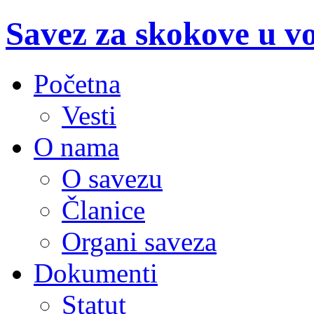
Savez za skokove u v
Početna
Vesti
O nama
O savezu
Članice
Organi saveza
Dokumenti
Statut