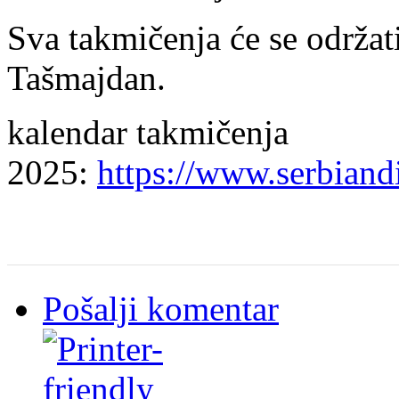
Sva takmičenja će se održa
Tašmajdan.
kalendar takmičenja
2025:
https://www.serbiand
Pošalji komentar