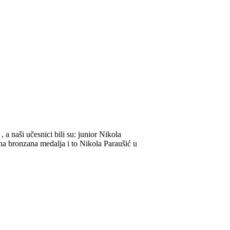
a naši učesnici bili su: junior Nikola
edna bronzana medalja i to Nikola Paraušić u