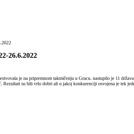
6.2022
22-26.6.2022
estvovala je na pripremnom takmičenju u Gracu. nastupilo je 11 država , 
. Rezultati su bili vrlo dobri ali u jakoj konkurenciji osvojena je tek j