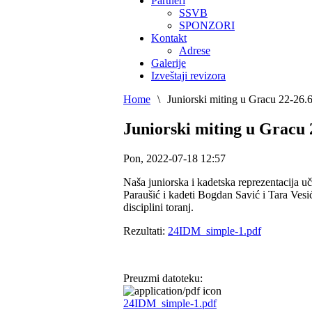
Partneri
SSVB
SPONZORI
Kontakt
Adrese
Galerije
Izveštaji revizora
Home
\
Juniorski miting u Gracu 22-26.
Juniorski miting u Gracu 
Pon, 2022-07-18 12:57
Naša juniorska i kadetska reprezentacija uč
Paraušić i kadeti Bogdan Savić i Tara Vesić
disciplini toranj.
Rezultati:
24IDM_simple-1.pdf
Preuzmi datoteku:
24IDM_simple-1.pdf