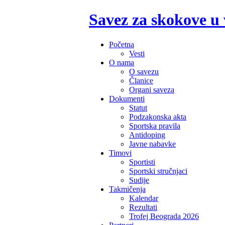
Savez za skokove u
Početna
Vesti
O nama
O savezu
Članice
Organi saveza
Dokumenti
Statut
Podzakonska akta
Sportska pravila
Antidoping
Javne nabavke
Timovi
Sportisti
Sportski stručnjaci
Sudije
Takmičenja
Kalendar
Rezultati
Trofej Beograda 2026