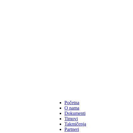
Početna
O nama
Dokumenti
Timovi
Takmičenja
Partneri