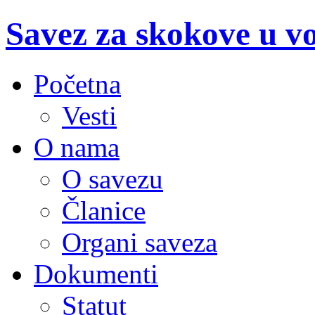
Savez za skokove u v
Početna
Vesti
O nama
O savezu
Članice
Organi saveza
Dokumenti
Statut