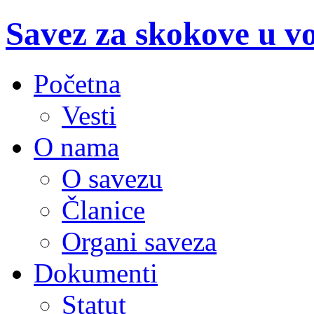
Savez za skokove u v
Početna
Vesti
O nama
O savezu
Članice
Organi saveza
Dokumenti
Statut