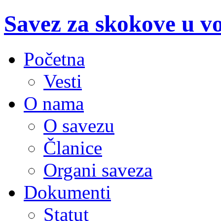
Savez za skokove u v
Početna
Vesti
O nama
O savezu
Članice
Organi saveza
Dokumenti
Statut