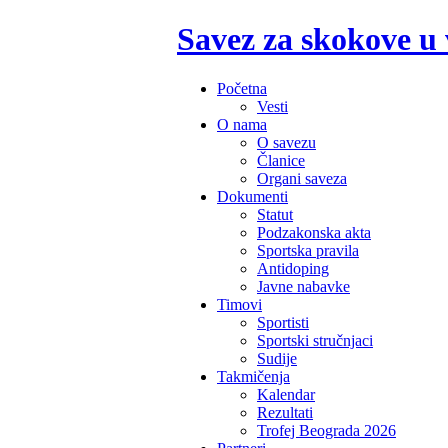
Savez za skokove u
Početna
Vesti
O nama
O savezu
Članice
Organi saveza
Dokumenti
Statut
Podzakonska akta
Sportska pravila
Antidoping
Javne nabavke
Timovi
Sportisti
Sportski stručnjaci
Sudije
Takmičenja
Kalendar
Rezultati
Trofej Beograda 2026