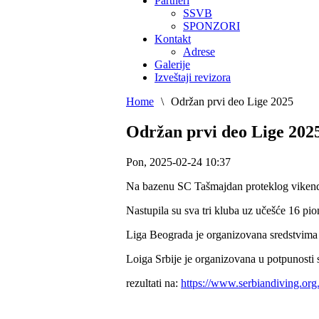
Partneri
SSVB
SPONZORI
Kontakt
Adrese
Galerije
Izveštaji revizora
Home
\
Održan prvi deo Lige 2025
Održan prvi deo Lige 202
Pon, 2025-02-24 10:37
Na bazenu SC Tašmajdan proteklog vikenda o
Nastupila su sva tri kluba uz učešće 16 pioni
Liga Beograda je organizovana sredstvima 
Loiga Srbije je organizovana u potpunosti
rezultati na:
https://www.serbiandiving.org.r