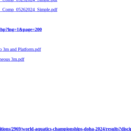
ing_Comp_05262024_Simple.pdf
n.php?lng=1&page=200
lo 3m and Platform.pdf
aneous 3m.pdf
tions/2969/world-aquatics-championships-doha-2024/results?disc