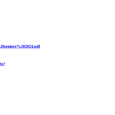
a%20seniore%202024.pdf
ts?