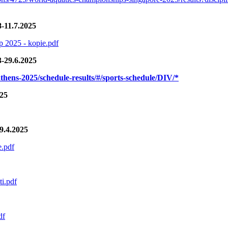
8-11.7.2025
p 2025 - kopie.pdf
-29.6.2025
athens-2025/schedule-results/#/sports-schedule/DIV/*
025
9.4.2025
.pdf
ti.pdf
df