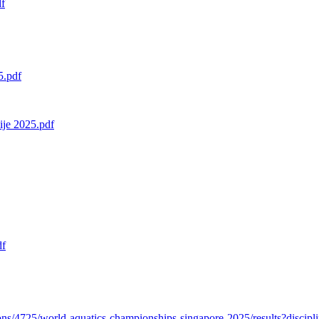
df
5.pdf
bije 2025.pdf
df
ons/4725/world-aquatics-championships-singapore-2025/results?disc