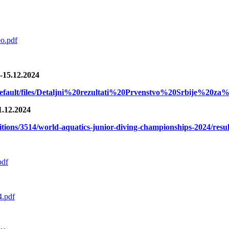
eo.pdf
4-15.12.2024
es/default/files/Detaljni%20rezultati%20Prvenstvo%20Srbije%20z
1.12.2024
tions/3514/world-aquatics-junior-diving-championships-2024/resul
pdf
4.pdf