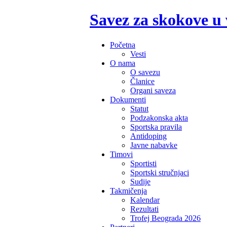
Savez za skokove u
Početna
Vesti
O nama
O savezu
Članice
Organi saveza
Dokumenti
Statut
Podzakonska akta
Sportska pravila
Antidoping
Javne nabavke
Timovi
Sportisti
Sportski stručnjaci
Sudije
Takmičenja
Kalendar
Rezultati
Trofej Beograda 2026