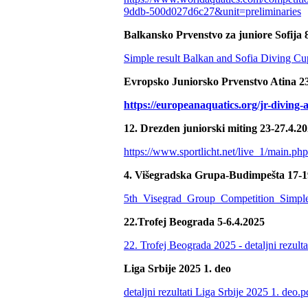
9ddb-500d027d6c27&unit=preliminaries
Balkansko Prvenstvo za juniore Sofija 
Simple result Balkan and Sofia Diving Cu
Evropsko Juniorsko Prvenstvo Atina 23
https://europeanaquatics.org/jr-diving-
12. Drezden juniorski miting 23-27.4.2
https://www.sportlicht.net/live_1/main.php
4. Višegradska Grupa-Budimpešta 17-1
5th_Visegrad_Group_Competition_Simple
22.Trofej Beograda 5-6.4.2025
22. Trofej Beograda 2025 - detaljni rezulta
Liga Srbije 2025 1. deo
detaljni rezultati Liga Srbije 2025 1. deo.p