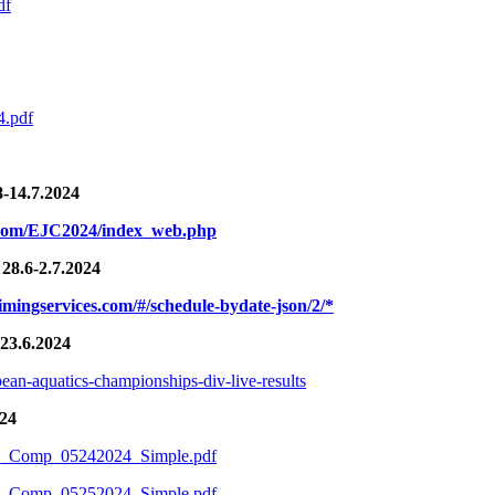
df
4.pdf
8-14.7.2024
es.com/EJC2024/index_web.php
28.6-2.7.2024
imingservices.com/#/schedule-bydate-json/2/*
-23.6.2024
an-aquatics-championships-div-live-results
024
ing_Comp_05242024_Simple.pdf
ing_Comp_05252024_Simple.pdf