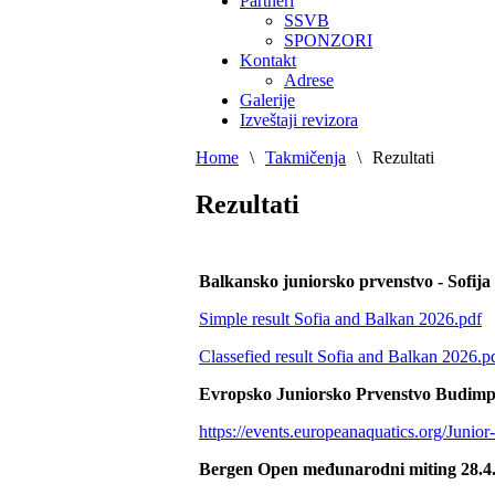
Partneri
SSVB
SPONZORI
Kontakt
Adrese
Galerije
Izveštaji revizora
Home
\
Takmičenja
\
Rezultati
Rezultati
Balkansko juniorsko prvenstvo - Sofija
Simple result Sofia and Balkan 2026.pdf
Classefied result Sofia and Balkan 2026.p
Evropsko Juniorsko Prvenstvo Budimpe
https://events.europeanaquatics.org/Juni
Bergen Open međunarodni miting 28.4.