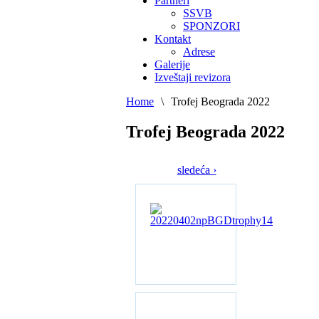
Partneri
SSVB
SPONZORI
Kontakt
Adrese
Galerije
Izveštaji revizora
Home
\
Trofej Beograda 2022
Trofej Beograda 2022
sledeća ›