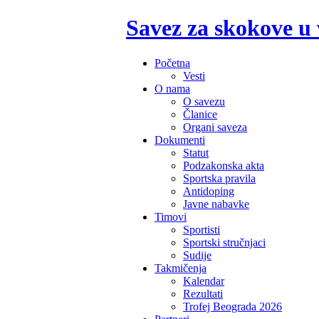
Savez za skokove u
Početna
Vesti
O nama
O savezu
Članice
Organi saveza
Dokumenti
Statut
Podzakonska akta
Sportska pravila
Antidoping
Javne nabavke
Timovi
Sportisti
Sportski stručnjaci
Sudije
Takmičenja
Kalendar
Rezultati
Trofej Beograda 2026