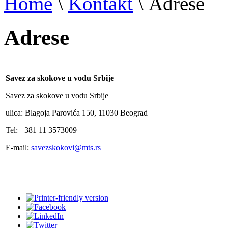
Home
\
Kontakt
\
Adrese
Adrese
Savez za skokove u vodu Srbije
Savez za skokove u vodu Srbije
ulica: Blagoja Parovića 150, 11030 Beograd
Tel: +381 11 3573009
E-mail:
savezskokovi@mts.rs