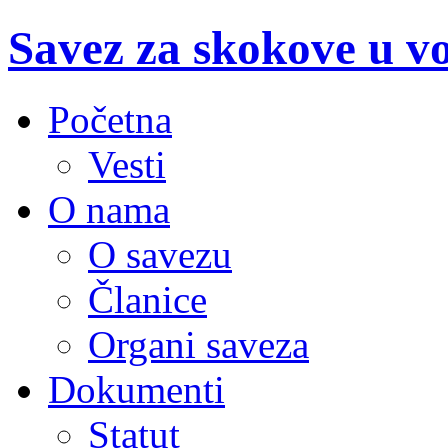
Savez za skokove u v
Početna
Vesti
O nama
O savezu
Članice
Organi saveza
Dokumenti
Statut