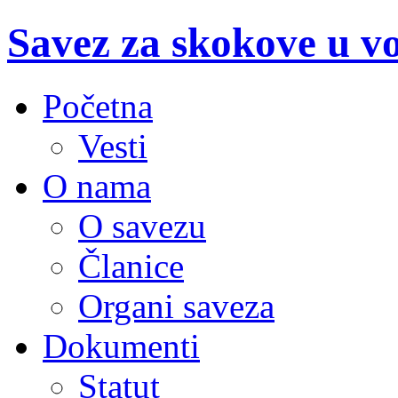
Savez za skokove u v
Početna
Vesti
O nama
O savezu
Članice
Organi saveza
Dokumenti
Statut