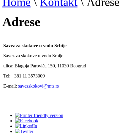
Home
\
Kontakt
\
Adrese
Adrese
Savez za skokove u vodu Srbije
Savez za skokove u vodu Srbije
ulica: Blagoja Parovića 150, 11030 Beograd
Tel: +381 11 3573009
E-mail:
savezskokovi@mts.rs