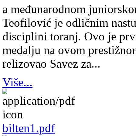
a međunarodnom juniorsko
Teofilović je odličnim nas
disciplini toranj. Ovo je pr
medalju na ovom prestižnom
relizovao Savez za...
Više...
bilten1.pdf