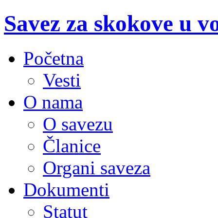
Savez za skokove u v
Početna
Vesti
O nama
O savezu
Članice
Organi saveza
Dokumenti
Statut