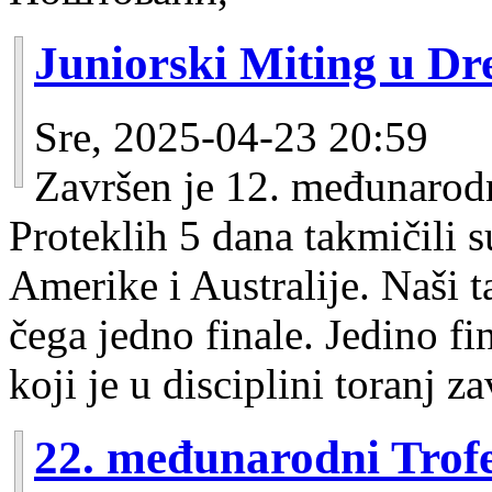
Juniorski Miting u Dr
Sre, 2025-04-23 20:59
Završen je 12. međunarodn
Proteklih 5 dana takmičili s
Amerike i Australije. Naši t
čega jedno finale. Jedino fi
koji je u disciplini toranj z
22. međunarodni Trof