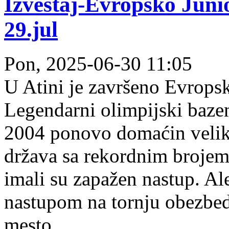
Izveštaj-Evropsko Juni
29.jul
Pon, 2025-06-30 11:05
U Atini je završeno Evrops
Legendarni olimpijski baze
2004 ponovo domaćin velik
država sa rekordnim brojem
imali su zapažen nastup. Al
nastupom na tornju obezbed
mesto.