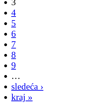
3
4
5
6
7
8
9
…
sledeća ›
kraj »