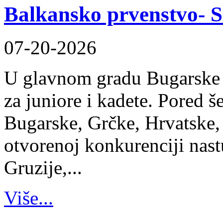
Balkansko prvenstvo- S
07-20-2026
U glavnom gradu Bugarske 
za juniore i kadete. Pored š
Bugarske, Grčke, Hrvatske,
otvorenoj konkurenciji nastu
Gruzije,...
Više...