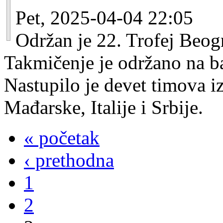
Pet, 2025-04-04 22:05
Održan je 22. Trofej Beo
Takmičenje je održano na b
Nastupilo je devet timova i
Mađarske, Italije i Srbije.
« početak
‹ prethodna
1
2