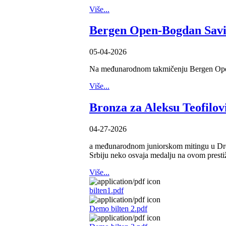
Više...
Bergen Open-Bogdan Sav
05-04-2026
Na međunarodnom takmičenju Bergen Open n
Više...
Bronza za Aleksu Teofilov
04-27-2026
a međunarodnom juniorskom mitingu u Drezd
Srbiju neko osvaja medalju na ovom presti
Više...
bilten1.pdf
Demo bilten 2.pdf