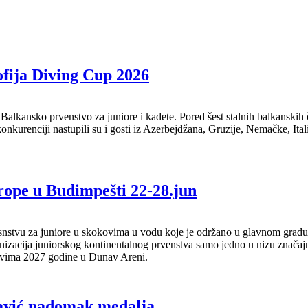
ofija Diving Cup 2026
lkansko prvenstvo za juniore i kadete. Pored šest stalnih balkanskih
nkurenciji nastupili su i gosti iz Azerbejdžana, Gruzije, Nemačke, Itali
rope u Budimpešti 22-28.jun
tvu za juniore u skokovima u vodu koje je održano u glavnom gradu M
zacija juniorskog kontinentalnog prvenstva samo jedno u nizu značajn
ovima 2027 godine u Dunav Areni.
avić nadomak medalja