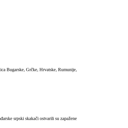
anica Bugarske, Grčke, Hrvatske, Rumunije,
rske srpski skakači ostvarili su zapažene