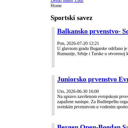
Demo bilten 3.pdf
Home
Sportski savez
Balkansko prvenstvo- S
Pon, 2026-07-20 12:21
U glavnom gradu Bugarske održano je Ba
Rumunije, Srbije i Turske u otvorenoj ko
Juniorsko prvenstvo Ev
Uto, 2026-06-30 16:00
Na upravo završenom evropskom prvesns
zapažene nastupe. Za Budimpeštu organi
svetskim prvenstvom u vodenim sport
Bergen Open-Bogdan S