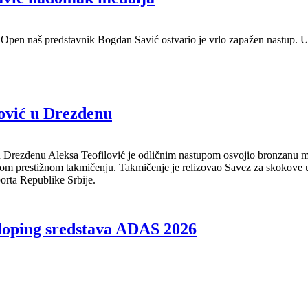
n naš predstavnik Bogdan Savić ostvario je vrlo zapažen nastup. U k
lović u Drezdenu
rezdenu Aleksa Teofilović je odličnim nastupom osvojio bronzanu meda
vom prestižnom takmičenju. Takmičenje je relizovao Savez za skokove 
orta Republike Srbije.
 doping sredstava ADAS 2026