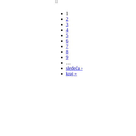
1
2
3
4
5
6
7
8
9
…
sledeća ›
kraj »