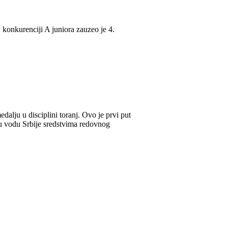
onkurenciji A juniora zauzeo je 4.
lju u disciplini toranj. Ovo je prvi put
u vodu Srbije sredstvima redovnog