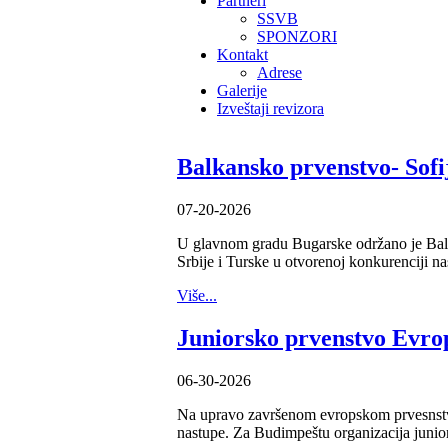
Partneri
SSVB
SPONZORI
Kontakt
Adrese
Galerije
Izveštaji revizora
Balkansko prvenstvo- Sofi
07-20-2026
U glavnom gradu Bugarske održano je Balka
Srbije i Turske u otvorenoj konkurenciji nas
Više...
Juniorsko prvenstvo Evro
06-30-2026
Na upravo završenom evropskom prvesnstvu
nastupe. Za Budimpeštu organizacija junio