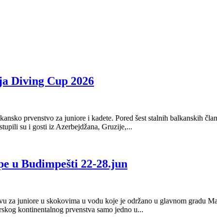
ja Diving Cup 2026
nsko prvenstvo za juniore i kadete. Pored šest stalnih balkanskih čl
tupili su i gosti iz Azerbejdžana, Gruzije,...
pe u Budimpešti 22-28.jun
 za juniore u skokovima u vodu koje je održano u glavnom gradu Mađa
rskog kontinentalnog prvenstva samo jedno u...