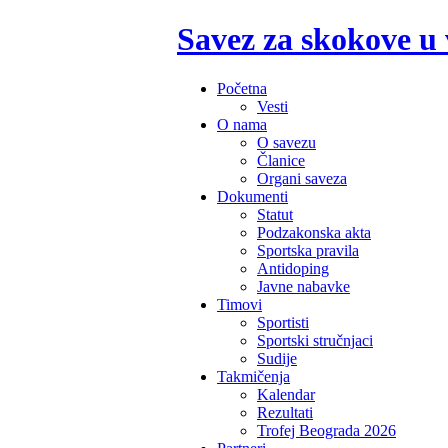
Savez za skokove u
Početna
Vesti
O nama
O savezu
Članice
Organi saveza
Dokumenti
Statut
Podzakonska akta
Sportska pravila
Antidoping
Javne nabavke
Timovi
Sportisti
Sportski stručnjaci
Sudije
Takmičenja
Kalendar
Rezultati
Trofej Beograda 2026