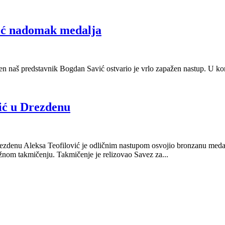
ić nadomak medalja
aš predstavnik Bogdan Savić ostvario je vrlo zapažen nastup. U konk
ić u Drezdenu
enu Aleksa Teofilović je odličnim nastupom osvojio bronzanu medalju 
žnom takmičenju. Takmičenje je relizovao Savez za...