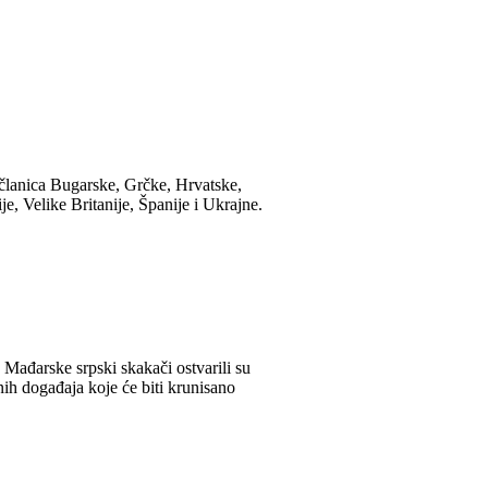
 članica Bugarske, Grčke, Hrvatske,
je, Velike Britanije, Španije i Ukrajne.
ađarske srpski skakači ostvarili su
ih događaja koje će biti krunisano