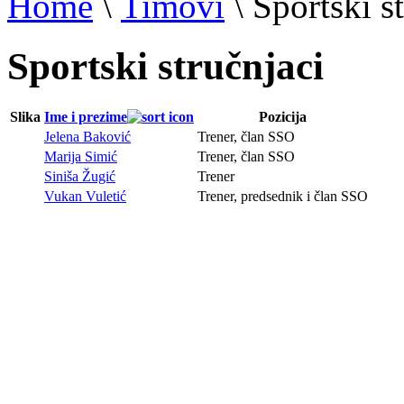
Home
\
Timovi
\
Sportski s
Sportski stručnjaci
Slika
Ime i prezime
Pozicija
Jelena Baković
Trener, član SSO
Marija Simić
Trener, član SSO
Siniša Žugić
Trener
Vukan Vuletić
Trener, predsednik i član SSO